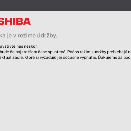
a je v režime údržby.
avštívte nás neskôr.
bude čo najkratšom čase spustená. Počas režimu údržby prebiehajú n
aktualizácie, ktoré si vyžadujú jej dočasné vypnutie. Ďakujeme za po