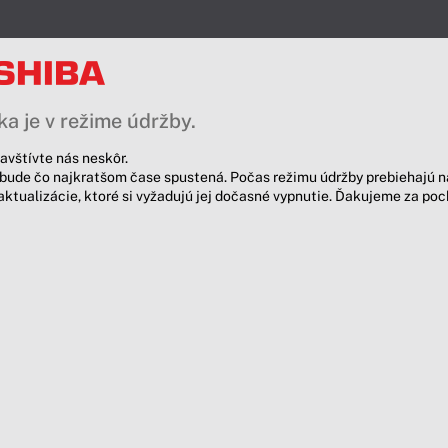
a je v režime údržby.
avštívte nás neskôr.
bude čo najkratšom čase spustená. Počas režimu údržby prebiehajú n
aktualizácie, ktoré si vyžadujú jej dočasné vypnutie. Ďakujeme za po