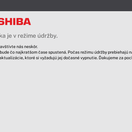
a je v režime údržby.
avštívte nás neskôr.
bude čo najkratšom čase spustená. Počas režimu údržby prebiehajú n
aktualizácie, ktoré si vyžadujú jej dočasné vypnutie. Ďakujeme za po