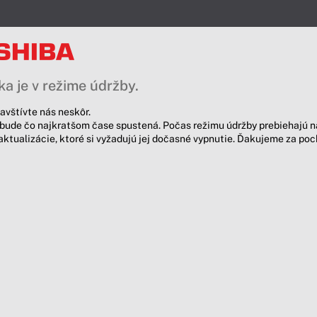
a je v režime údržby.
avštívte nás neskôr.
bude čo najkratšom čase spustená. Počas režimu údržby prebiehajú n
aktualizácie, ktoré si vyžadujú jej dočasné vypnutie. Ďakujeme za po