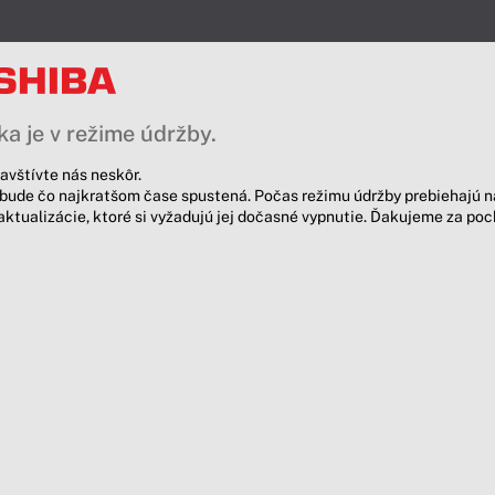
a je v režime údržby.
avštívte nás neskôr.
bude čo najkratšom čase spustená. Počas režimu údržby prebiehajú n
aktualizácie, ktoré si vyžadujú jej dočasné vypnutie. Ďakujeme za po