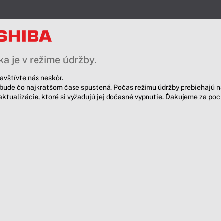
a je v režime údržby.
avštívte nás neskôr.
bude čo najkratšom čase spustená. Počas režimu údržby prebiehajú n
aktualizácie, ktoré si vyžadujú jej dočasné vypnutie. Ďakujeme za po