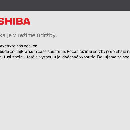
a je v režime údržby.
avštívte nás neskôr.
bude čo najkratšom čase spustená. Počas režimu údržby prebiehajú n
aktualizácie, ktoré si vyžadujú jej dočasné vypnutie. Ďakujeme za po