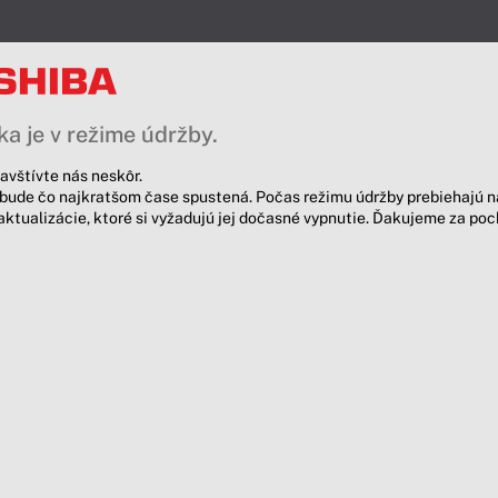
a je v režime údržby.
avštívte nás neskôr.
bude čo najkratšom čase spustená. Počas režimu údržby prebiehajú n
aktualizácie, ktoré si vyžadujú jej dočasné vypnutie. Ďakujeme za po