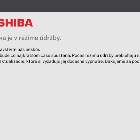
a je v režime údržby.
avštívte nás neskôr.
bude čo najkratšom čase spustená. Počas režimu údržby prebiehajú n
aktualizácie, ktoré si vyžadujú jej dočasné vypnutie. Ďakujeme za po