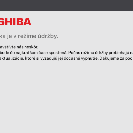
a je v režime údržby.
avštívte nás neskôr.
bude čo najkratšom čase spustená. Počas režimu údržby prebiehajú n
aktualizácie, ktoré si vyžadujú jej dočasné vypnutie. Ďakujeme za po