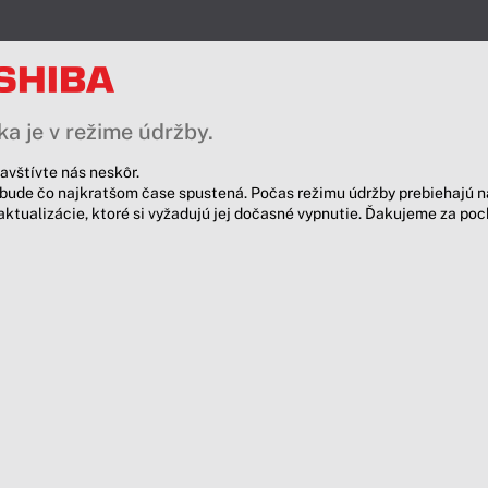
a je v režime údržby.
avštívte nás neskôr.
bude čo najkratšom čase spustená. Počas režimu údržby prebiehajú n
aktualizácie, ktoré si vyžadujú jej dočasné vypnutie. Ďakujeme za po