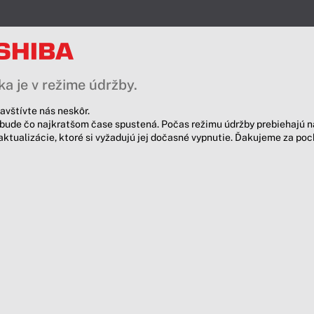
a je v režime údržby.
avštívte nás neskôr.
bude čo najkratšom čase spustená. Počas režimu údržby prebiehajú n
aktualizácie, ktoré si vyžadujú jej dočasné vypnutie. Ďakujeme za po